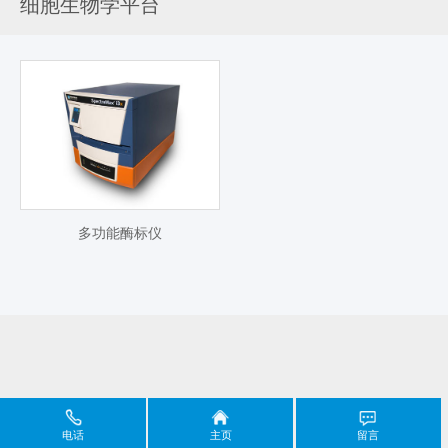
细胞生物学平台
多功能酶标仪
电话
主页
留言