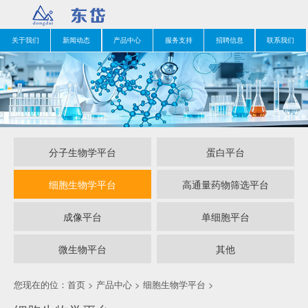
关于我们
新闻动态
产品中心
服务支持
招聘信息
联系我们
分子生物学平台
蛋白平台
细胞生物学平台
高通量药物筛选平台
成像平台
单细胞平台
微生物平台
其他
您现在的位：
首页
>
产品中心
>
细胞生物学平台
>